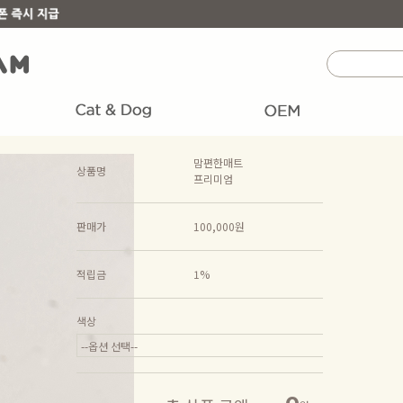
맘편한매트
상품명
프리미엄
판매가
100,000원
적립금
1%
색상