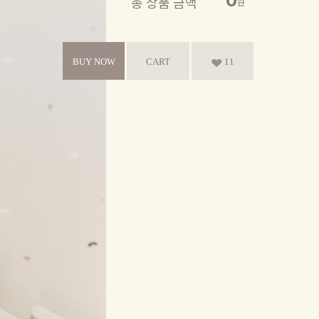
0
총 상품 금액
원
BUY NOW
CART
11