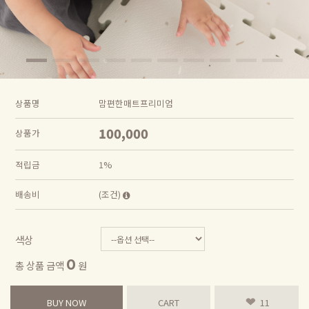
상품명
맘편한매트프리미엄
100,000
상품가
적립금
1%
배송비
(조건)
색상
0
총 상품 금액
원
BUY NOW
CART
11